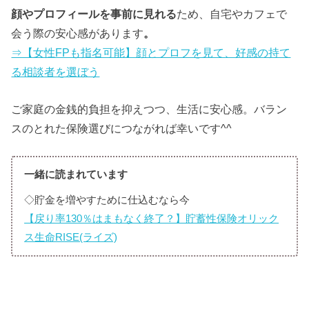
顔やプロフィールを事前に見れる
ため、自宅やカフェで
会う際の安心感があります
。
⇒【女性FPも指名可能】顔とプロフを見て、好感の持て
る相談者を選ぼう
ご家庭の金銭的負担を抑えつつ、生活に安心感。バラン
スのとれた保険選びにつながれば幸いです^^
一緒に読まれています
◇貯金を増やすために仕込むなら今
【戻り率130％はまもなく終了？】貯蓄性保険オリック
ス生命RISE(ライズ)