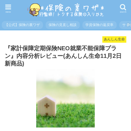
menu
search
【公式】保険の裏ワザ
保険の見直し相談
学資保険の返戻率
サイ
あんしん生命
『家計保障定期保険NEO就業不能保障プラ
ン』内容分析レビュー(あんしん生命11月2日
新商品)