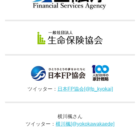
ツイッター：
日本FP協会[@fp_kyokai]
横川楓さん
ツイッター：
横川楓[@yokokawakaede]