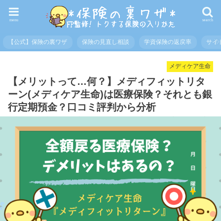
menu
search
【公式】保険の裏ワザ
保険の見直し相談
学資保険の返戻率
サイ
メディケア生命
【メリットって…何？】メディフィットリタ
ーン(メディケア生命)は医療保険？それとも銀
行定期預金？口コミ評判から分析