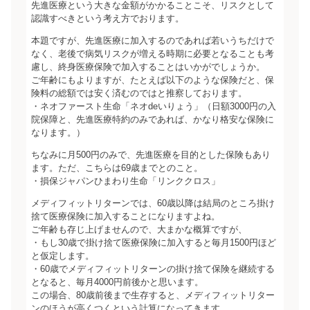
先進医療という大きな金額がかかることこそ、リスクとして
認識すべきという考え方でおります。
本題ですが、先進医療に加入するのであれば若いうちだけで
なく、老後で病気リスクが増える時期に必要となることも考
慮し、終身医療保険で加入することはいかがでしょうか。
ご年齢にもよりますが、たとえば以下のような保険だと、保
険料の総額では安く済むのではと推察しております。
・ネオファースト生命「ネオdeいりょう」（日額3000円の入
院保障と、先進医療特約のみであれば、かなり格安な保険に
なります。）
ちなみに月500円のみで、先進医療を目的とした保険もあり
ます。ただ、こちらは69歳までとのこと。
・損保ジャパンひまわり生命「リンククロス」
メディフィットリターンでは、60歳以降は結局のところ掛け
捨て医療保険に加入することになりますよね。
ご年齢も存じ上げませんので、大まかな概算ですが、
・もし30歳で掛け捨て医療保険に加入すると毎月1500円ほど
と仮定します。
・60歳でメディフィットリターンの掛け捨て保険を継続する
となると、毎月4000円前後かと思います。
この場合、80歳前後まで生存すると、メディフィットリター
ンのほうが高くつくという計算になってきます。