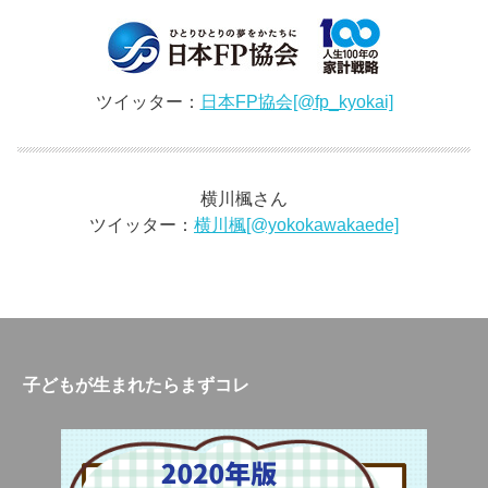
ツイッター：
日本FP協会[@fp_kyokai]
横川楓さん
ツイッター：
横川楓[@yokokawakaede]
子どもが生まれたらまずコレ