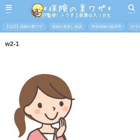
menu
search
【公式】保険の裏ワザ
保険の見直し相談
学資保険の返戻率
サイ
w2-1