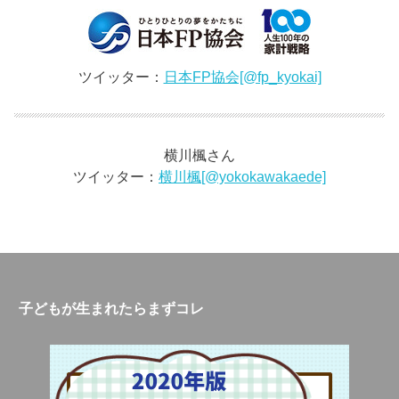
ツイッター：
日本FP協会[@fp_kyokai]
横川楓さん
ツイッター：
横川楓[@yokokawakaede]
子どもが生まれたらまずコレ