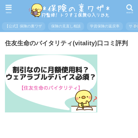
menu
search
【公式】保険の裏ワザ
保険の見直し相談
学資保険の返戻率
サイ
住友生命のバイタリティ(vitality)口コミ評判