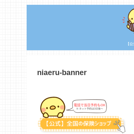
【公
niaeru-banner