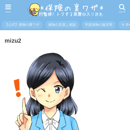
menu
search
【公式】保険の裏ワザ
保険の見直し相談
学資保険の返戻率
サイ
mizu2