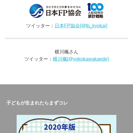
ツイッター：
日本FP協会[@fp_kyokai]
横川楓さん
ツイッター：
横川楓[@yokokawakaede]
子どもが生まれたらまずコレ