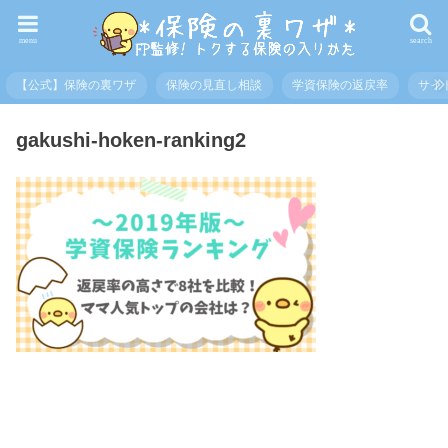
menu
search
【公式】保険の裏ワザ
保険の見直し相談
学資保険の返戻率
サイ
gakushi-hoken-ranking2