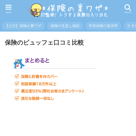
menu
search
【公式】保険の裏ワザ
保険の見直し相談
学資保険の返戻率
サイ
保険のビュッフェ口コミ比較