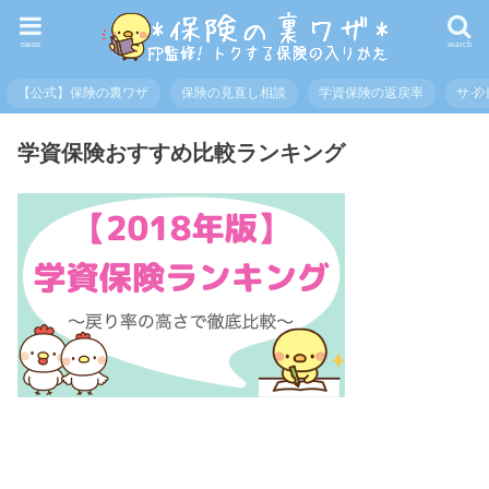
menu
search
【公式】保険の裏ワザ
保険の見直し相談
学資保険の返戻率
サイ
学資保険おすすめ比較ランキング