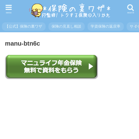
menu
search
【公式】保険の裏ワザ
保険の見直し相談
学資保険の返戻率
サイ
manu-btn6c