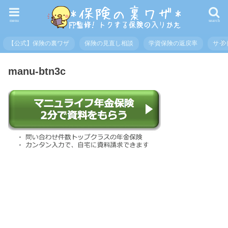
menu
search
【公式】保険の裏ワザ
保険の見直し相談
学資保険の返戻率
サイ
manu-btn3c