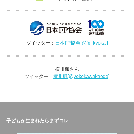
ツイッター：
日本FP協会[@fp_kyokai]
横川楓さん
ツイッター：
横川楓[@yokokawakaede]
子どもが生まれたらまずコレ