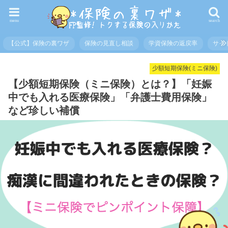
menu
search
【公式】保険の裏ワザ
保険の見直し相談
学資保険の返戻率
サイ
少額短期保険(ミニ保険)
【少額短期保険（ミニ保険）とは？】「妊娠
中でも入れる医療保険」「弁護士費用保険」
など珍しい補償