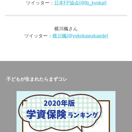
ツイッター：
日本FP協会[@fp_kyokai]
横川楓さん
ツイッター：
横川楓[@yokokawakaede]
子どもが生まれたらまずコレ