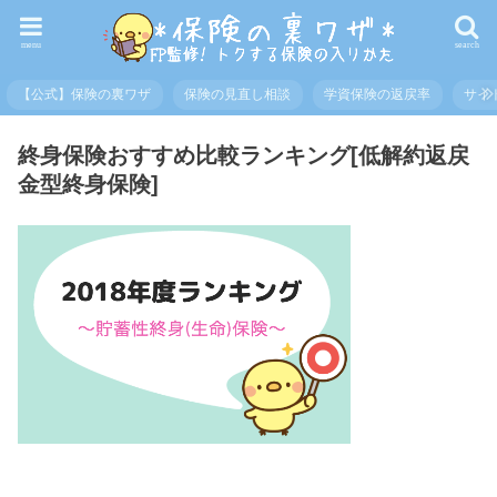
menu
search
【公式】保険の裏ワザ
保険の見直し相談
学資保険の返戻率
サイ
終身保険おすすめ比較ランキング[低解約返戻
金型終身保険]