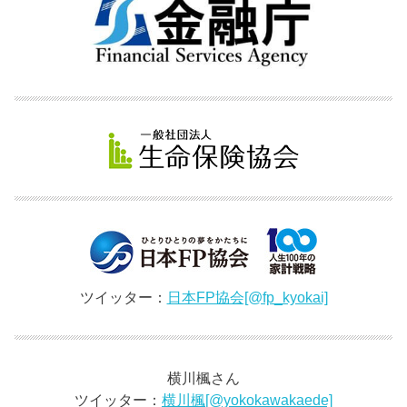
ツイッター：
日本FP協会[@fp_kyokai]
横川楓さん
ツイッター：
横川楓[@yokokawakaede]