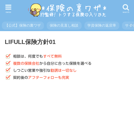
menu
search
【公式】保険の裏ワザ
保険の見直し相談
学資保険の返戻率
サイ
LIFULL保険方針01