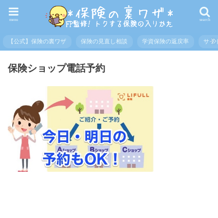
menu
search
【公式】保険の裏ワザ
保険の見直し相談
学資保険の返戻率
サイ
保険ショップ電話予約