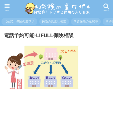
menu
search
【公式】保険の裏ワザ
保険の見直し相談
学資保険の返戻率
サイ
電話予約可能-LIFULL保険相談