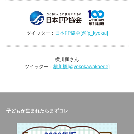
ツイッター：
日本FP協会[@fp_kyokai]
横川楓さん
ツイッター：
横川楓[@yokokawakaede]
子どもが生まれたらまずコレ