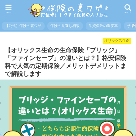
menu
search
【公式】保険の裏ワザ
保険の見直し相談
学資保険の返戻率
サイ
オリックス生命
【オリックス生命の生命保険「ブリッジ」
「ファインセーブ」の違いとは？】格安保険
料で人気の定期保険／メリットデメリットま
で解説します