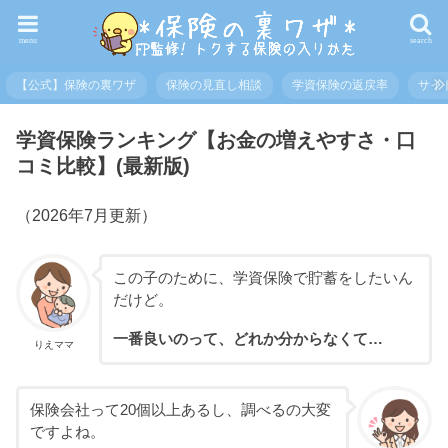
menu
search
【公式】保険の裏ワザ
保険の見直し相談
学資保険の返戻率
サイ
学資保険ランキング【お金の増えやすさ・口
コミ比較】(最新版)
（2026年7月更新）
この子のために、学資保険で貯蓄をしたいん
だけど。
一番良いのって、どれか分からなくて…
りえママ
保険会社って20個以上あるし、調べるの大変
ですよね。